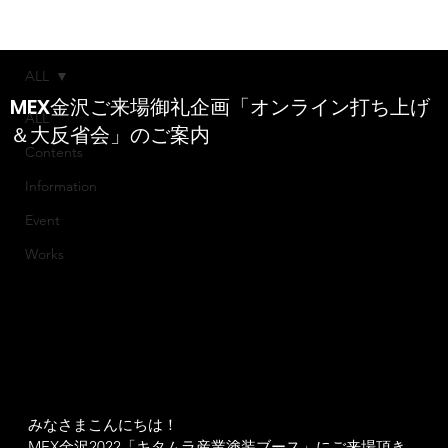
More
ALL
MEX金沢ご来場御礼企画「オンライン打ち上げ
ALL
＆大反省会」のご案内
Contents
Information
Event
Works
みなさまこんにちは！
MEX金沢2022「キタムラ産業塗装ブース」にご来場頂き