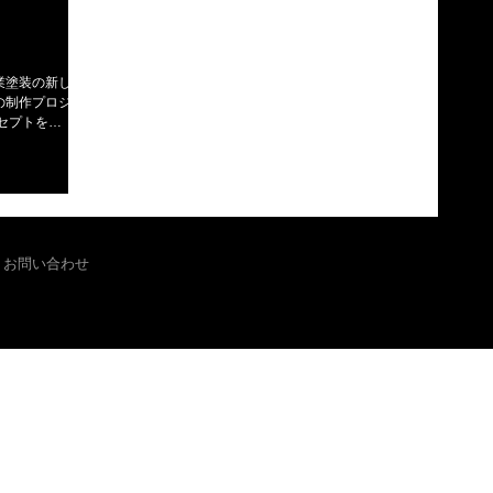
業塗装の新しい
の制作プロジェ
技術とは伝統である」と
め上げ塗り重ね
のコラボレーシ
お問い合わせ