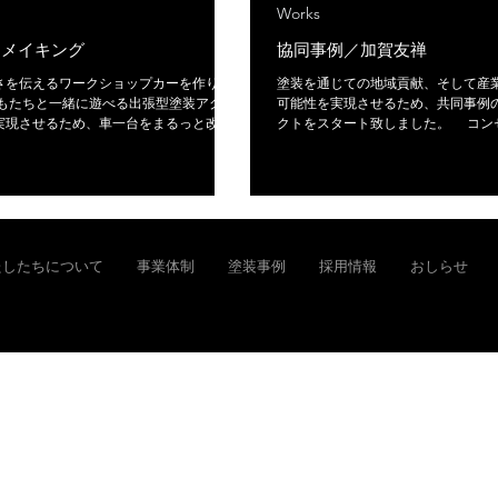
Works
R メイキング
協同事例／加賀友禅
さを伝えるワークショップカーを作りた
塗装を通じての地域貢献、そして産
可能性を実現させるため、共同事例
実現させるため、車一台をまるっと改造
クトをスタート致しました。 コンセプトを
した！ ただの再塗装じゃありません、
「Technology is Tradition 
なところに塗装の技術を語れるポイント
し、加賀友禅の伝統と歴史、色で染
います。コンセプト設計から完成まで是
ていく技術。 産業塗装にもある同様の歴史や技術の
さい！
積み重ねを「和」の象徴と見立てて
ョンです。 協同事例協力：奥田染色株式会社 様
https://akaneya-web.com
たしたちについて
事業体制
塗装事例
採用情報
おしらせ
mura Industrial Painting Co.,Ltd