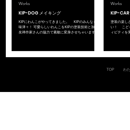
Works
Works
KIP-DOG メイキング
KIP-CA
KIPにわんこがやってきました。 KIPのみんなも興
塗装の楽し
味津々！ 可愛らしいわんこをKIPの塗装技術と加賀
い！ こどもたちと一緒に遊べる出張型塗装アクテ
友禅作家さんの協力で素敵に変身させちゃいます！
ィビティを
工程を重ねていくにつれ、魅力的になっていくわ
しちゃいま
んこをぜひご覧ください！ 加賀友禅 図案協力：友禅
実はいろん
空間 工房久恒 様 https://www.kagayuuzen.jp
が隠されて
非ご覧くだ
TOP
わ
© Kita